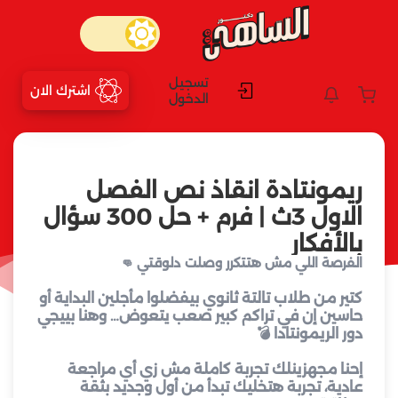
تسجيل
اشترك الان
الدخول
ريمونتادة انقاذ نص الفصل
الاول 3ث | فرم + حل 300 سؤال
بالأفكار
الفرصة اللي مش هتتكرر وصلت دلوقتي 👊
كتير من طلاب تالتة ثانوي بيفضلوا مأجلين البداية أو
حاسين إن في تراكم كبير صعب يتعوض… وهنا بييجي
دور
الريمونتادا
💣
إحنا مجهزينلك تجربة كاملة مش زي أي مراجعة
عادية، تجربة هتخليك تبدأ من أول وجديد بثقة